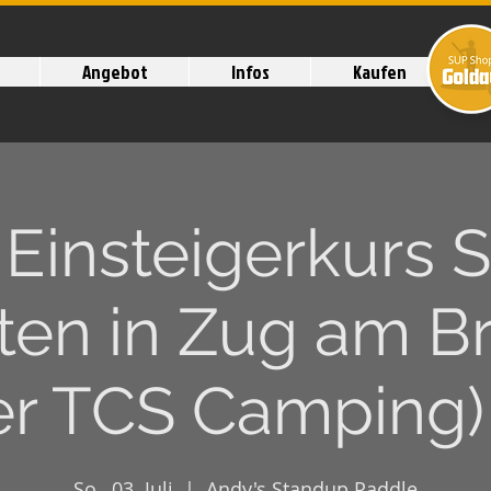
Angebot
Infos
Kaufen
. Einsteigerkurs 
ten in Zug am Br
er TCS Camping) 
So., 03. Juli
  |  
Andy's Standup Paddle