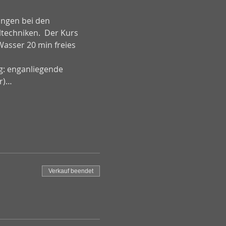
angen bei den 
techniken.  Der Kurs 
asser 20 min freies 
g: enganliegende 
er)…
Verkauf beendet