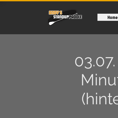
Home
03.07
Minu
(hint