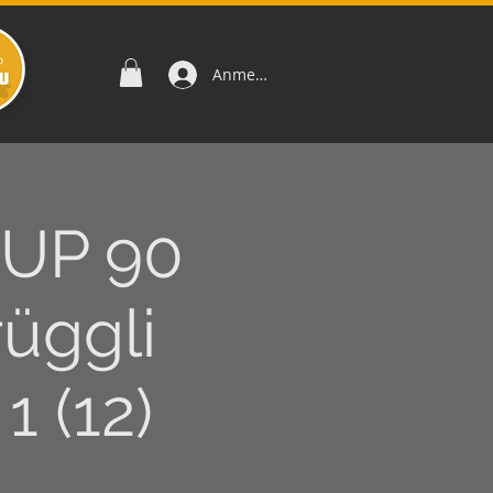
Anmelden
SUP 90
üggli
1 (12)