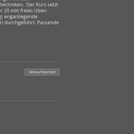
ltechniken. Der Kurs setzt
r 20 min freies Üben
g: enganliegende
er) durchgeführt. Passende
Verkauf beendet
 wird Dir die Kursgebühr