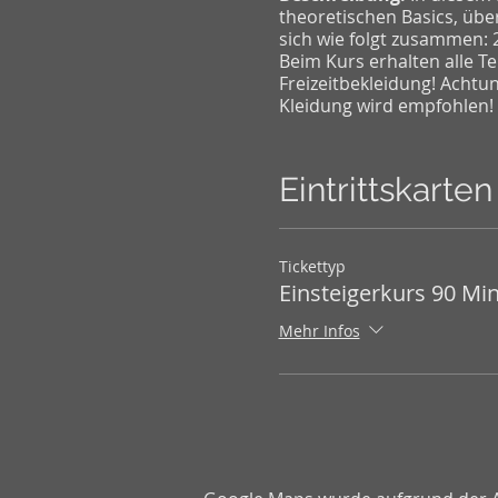
theoretischen Basics, übe
sich wie folgt zusammen:
Beim Kurs erhalten alle 
Freizeitbekleidung! Achtu
Kleidung wird empfohlen!
Erlerne die Basics des SU
Grundlagen
Eintrittskarten
Boardposition
Haltung auf dem SU
Paddleschlag
Tickettyp
Wir bringen Dich auf's Boa
Einsteigerkurs 90 Mi
Kursdauer: 90 Minuten
Mehr Infos
Preis: CHF 69 pro Person 
Beim Kauf eines Boards / 
gutgeschrieben.
Wichtig kommt früh genug!