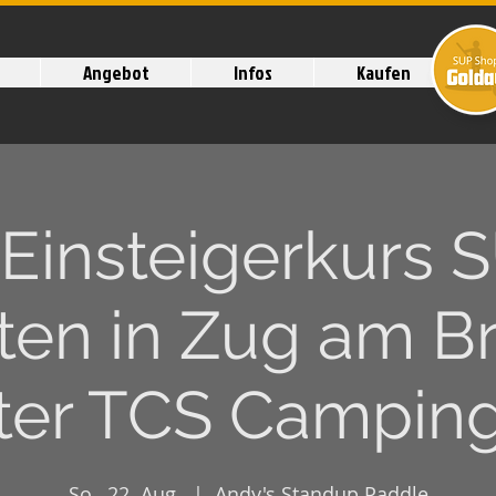
Angebot
Infos
Kaufen
 Einsteigerkurs 
ten in Zug am Br
nter TCS Camping
So., 22. Aug.
  |  
Andy's Standup Paddle