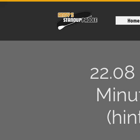
Home
22.08
Minu
(hi