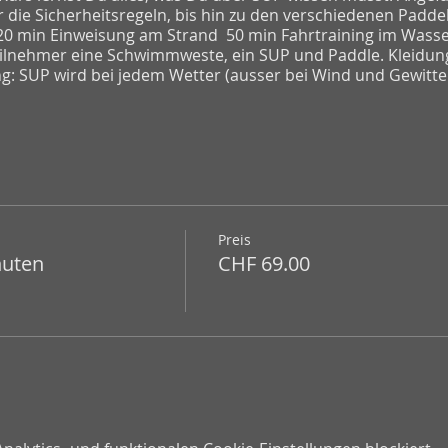
r die Sicherheitsregeln, bis hin zu den verschiedenen Padde
 20 min Einweisung am Strand 50 min Fahrtraining im Wasse
Teilnehmer eine Schwimmweste, ein SUP und Paddle. Kleidun
ng: SUP wird bei jedem Wetter (ausser bei Wind und Gewitt
P:
P
Preis
rd ;-)
nuten
CHF 69.00
(ein Neoprenanzug braucht es nicht)
SUP (
www.kite-shop.ch/sup
oder in unserem Shop in Goldau)
 Parkplätze sind in der Regel um 10.30 schon voll.