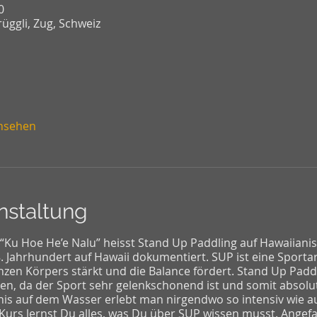
0
üggli, Zug, Schweiz
ansehen
nstaltung
 “Ku Hoe He’e Nalu” heisst Stand Up Paddling auf Hawaiiani
 Jahrhundert auf Hawaii dokumentiert. SUP ist eine Sportart
zen Körpers stärkt und die Balance fördert. Stand Up Padd
, da der Sport sehr gelenkschonend ist und somit absolut
nis auf dem Wasser erlebt man nirgendwo so intensiv wie a
Kurs lernst Du alles, was Du über SUP wissen musst. Angef