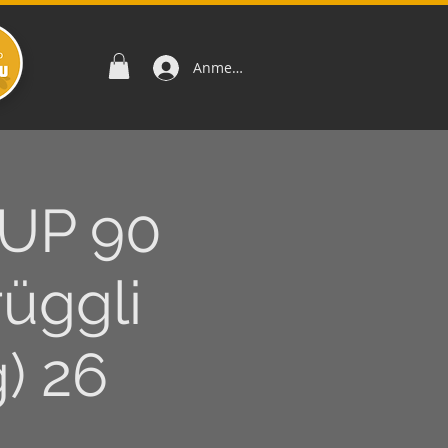
Anmelden
SUP 90
üggli
) 26