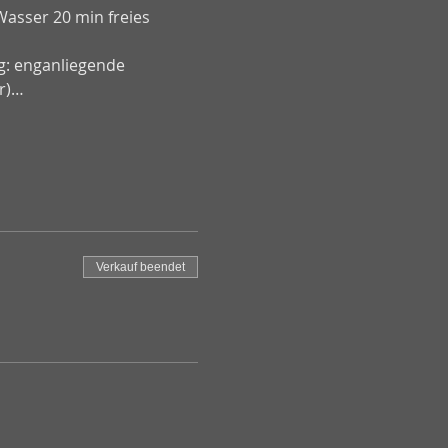
asser 20 min freies 
g: enganliegende 
er)…
Verkauf beendet