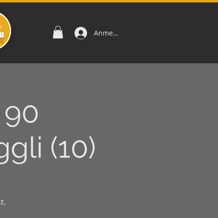
Anmelden
 90
gli (10)
t.