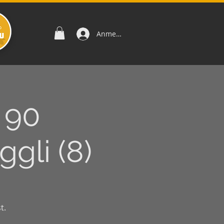
Anmelden
 90
gli (8)
t.