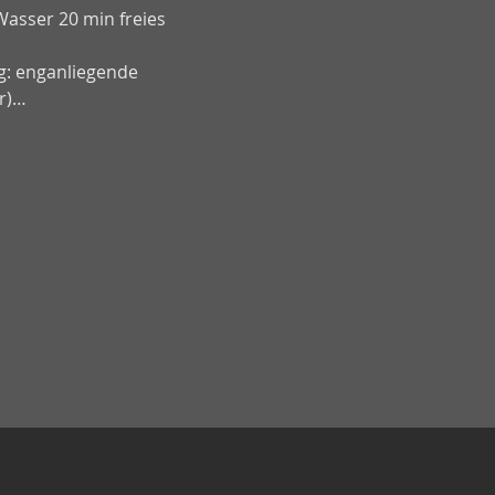
asser 20 min freies 
g: enganliegende 
er)…