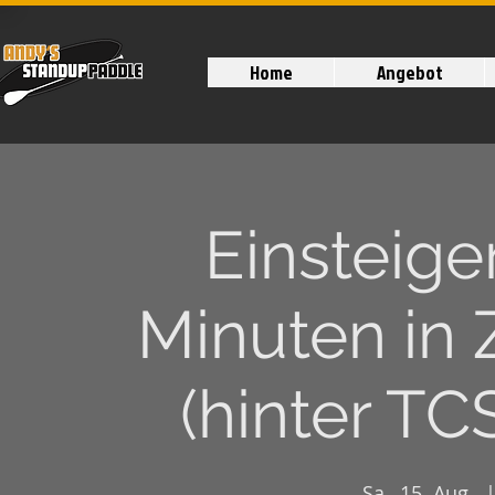
Home
Angebot
Einsteige
Minuten in 
(hinter TC
Sa., 15. Aug.
  |