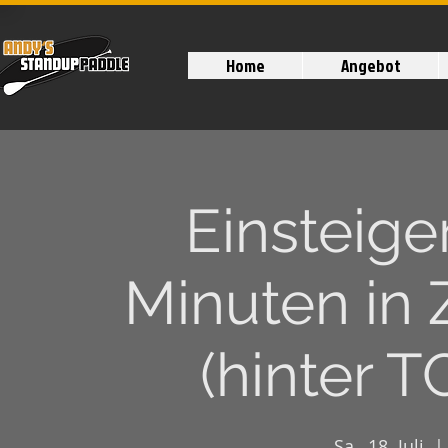
Home
Angebot
Einsteige
Minuten in 
(hinter 
Sa., 18. Juli
  | 