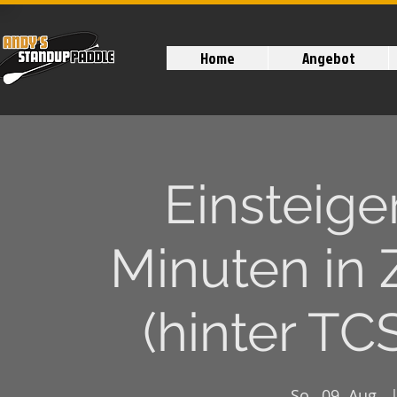
Home
Angebot
Einsteige
Minuten in 
(hinter TC
So., 09. Aug.
  |