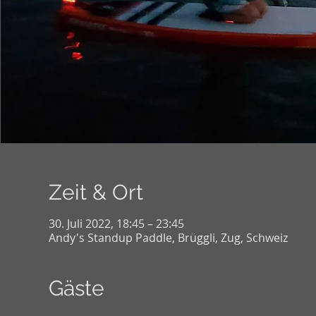
Zeit & Ort
30. Juli 2022, 18:45 – 23:45
Andy's Standup Paddle, Brüggli, Zug, Schweiz
Gäste