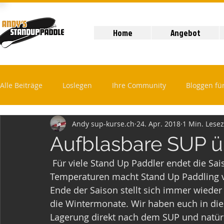
Home
Angebot
Alle Beiträge
Loslegen
Ihre Community
Bloggen fü
Andy sup-kurse.ch
24. Apr. 2018
1 Min. Lesez
Aufblasbare SUP ü
 Für viele Stand Up Paddler endet die Saison spätestens im Oktober. Bei den kalten 
Temperaturen macht Stand Up Paddling vi
Ende der Saison stellt sich immer wieder
die Wintermonate. Wir haben euch in dies
Lagerung direkt nach dem SUP und natürl