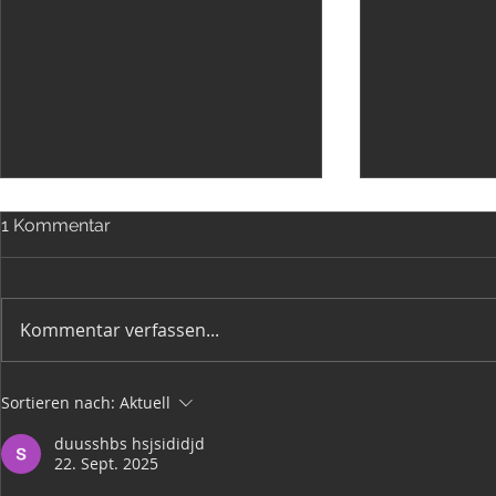
1 Kommentar
Moonlight SUP
Kommentar verfassen...
Achtung be
Sortieren nach:
Aktuell
im Auto
duusshbs hsjsididjd
22. Sept. 2025