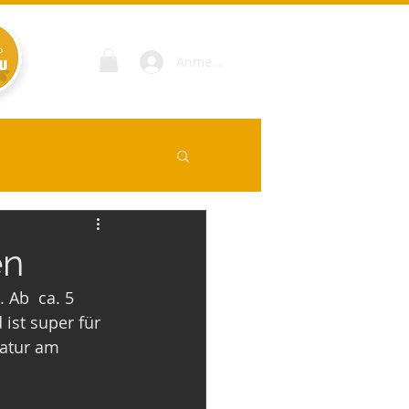
Anmelden
en
ist super für 
atur am 