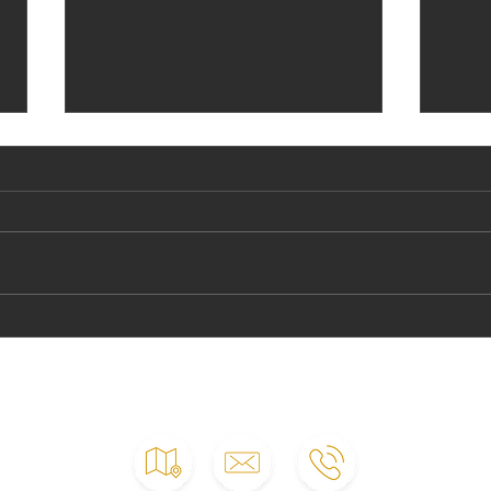
supe
Achtung bei SUP Transport
im Auto