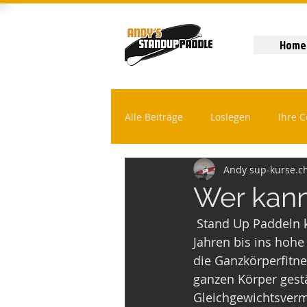
Home
Alle Beiträge
Loslegen
Ihre 
Andy sup-kurse.c
Wer kann
 Stand Up Paddeln kann grundsätzlich jede Person, die schwimmen kann. Ab  ca. 5 
Jahren bis ins hohe
die Ganzkörperfitn
ganzen Körper gestär
Gleichgewichtsvermö