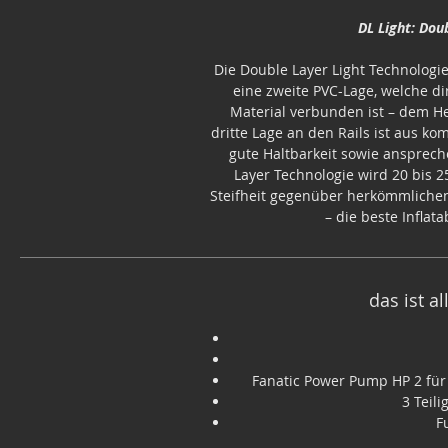
DL Light: Dou
Die Double Layer Light Technologie
eine zweite PVC-Lage, welche d
Material verbunden ist – dem Herz
dritte Lage an den Rails ist aus kom
gute Haltbarkeit sowie ansprech
Layer Technologie wird 20 bis 2
Steifheit gegenüber herkömmliche
– die beste Inflat
das ist a
Fanatic Power Pump HP 2 fü
3 Teil
F