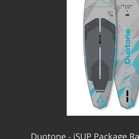
Duotone - iSUP Package Rav