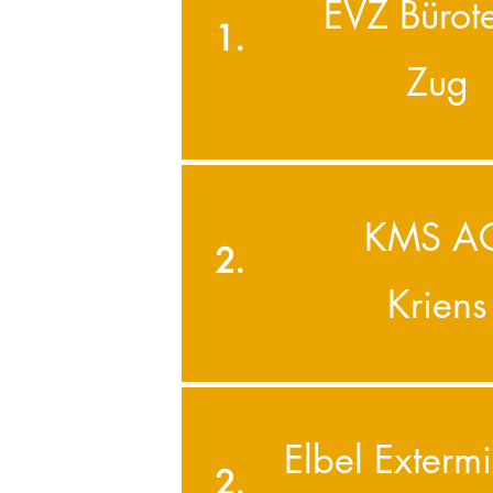
EVZ Büro
1.
Zug
KMS A
2.
Kriens
Elbel Exterm
2.