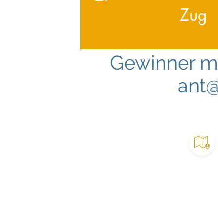
Zug
Gewinner me
ant@
SUP Vermietung
SUP Testen & Beratung